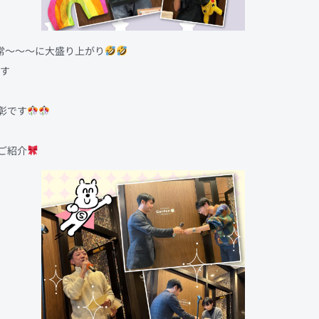
常～～～に大盛り上がり
ます
彰です
ご紹介