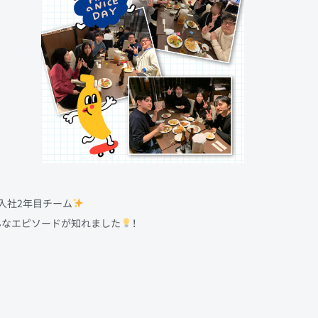
入社2年目チーム
んなエピソードが知れました
！