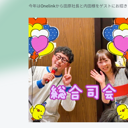
今年は
Onelink
から田原社長と内田様をゲストにお招きし