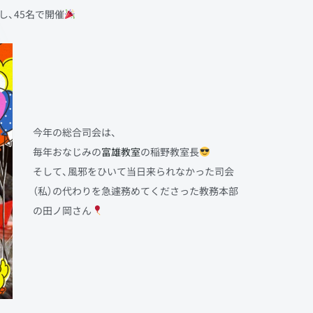
、45名で開催
今年の総合司会は、
毎年おなじみの
富雄教室
の稲野教室長
そして、風邪をひいて当日来られなかった司会
（私）の代わりを急遽務めてくださった教務本部
の田ノ岡さん