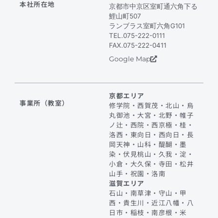
本社所在地
京都市中京区室町通六角下る
鯉山町507
ランブラス室町六角G101
TEL.075-222-0111
FAX.075-222-0411
Google Map
京都エリア
事業所（教室）
修学院・西賀茂・北山・烏
丸御池・大宮・北野・帷子
ノ辻・西院・西京極・桂・
洛西・東向日・西向日・長
岡天神・山科・醍醐・墨
染・伏見桃山・久我・淀・
小倉・大久保・寺田・松井
山手・祝園・洛南
滋賀エリア
石山・南草津・守山・甲
西・貴生川・近江八幡・八
日市・稲枝・南彦根・米