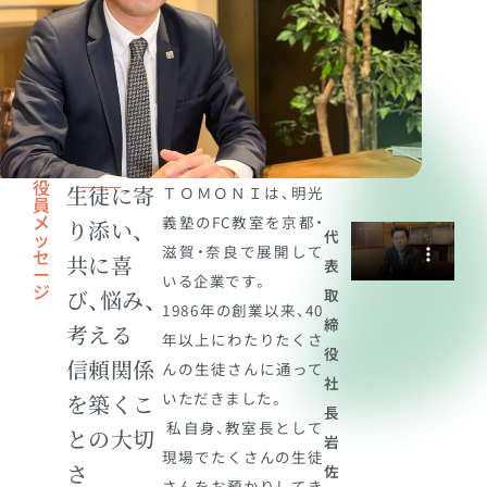
役
生徒に寄
ＴＯＭＯＮＩは、明光
員
メ
義塾のFC教室を京都・
り添い、
代
ッ
滋賀・奈良で展開して
セ
共に喜
表
ー
いる企業です。
ジ
び、悩み、
取
1986年の創業以来、40
締
考える
年以上にわたりたくさ
役
信頼関係
んの生徒さんに通って
社
いただきました。
を築くこ
長
私自身、教室長として
との大切
岩
現場でたくさんの生徒
さ
佐
さんをお預かりしてき