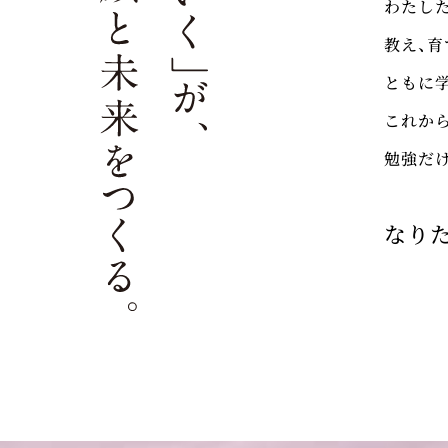
わたし
教え、育
ともに学
これか
勉強だ
なり