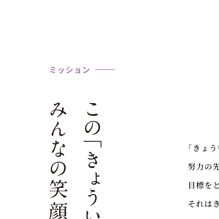
ミッション
「きょう
努力の
目標を
それは