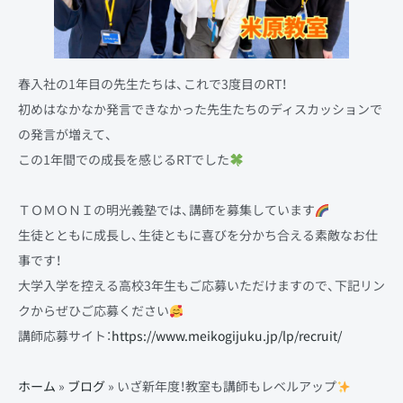
春入社の1年目の先生たちは、これで3度目のRT！
初めはなかなか発言できなかった先生たちのディスカッションで
の発言が増えて、
この1年間での成長を感じるRTでした
ＴＯＭＯＮＩの明光義塾では、講師を募集しています
生徒とともに成長し、生徒ともに喜びを分かち合える素敵なお仕
事です！
大学入学を控える高校3年生もご応募いただけますので、下記リン
クからぜひご応募ください
講師応募サイト：
https://www.meikogijuku.jp/lp/recruit/
ホーム
»
ブログ
»
いざ新年度！教室も講師もレベルアップ